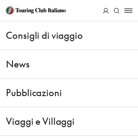
ACCEDI
Consigli di viaggio
Apri 
Cerca
News
Pubblicazioni
NEWS
Apri 
DAL 29 MARZO AL 5 APRIILE
Viaggi e Villaggi
CINEMA IN FESTIVAL A BUSTO
Apri 
ARSIZIO