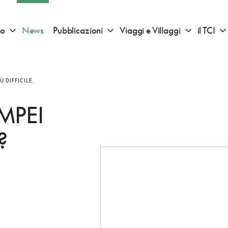
io
News
Pubblicazioni
Viaggi e Villaggi
il TCI
Apri sotto menu "Consigli di viaggio"
Apri sotto menu "Pubblicazioni"
Apri sotto 
 DIFFICILE.
MPEI
?