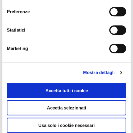
consenso
CONDIVIDI
Preferenze
Statistici
0
LIKE
Marketing
MI PIACE
Mostra dettagli
Accetta tutti i cookie
Accetta selezionati
GALLERIA FOTOGRAFICA
Usa solo i cookie necessari