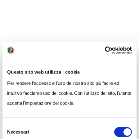
elefanti
", Longanesi
L'autore Davide Bomben dialoga con Stefano
Brambilla
Punto Touring di Roma
, piazza Ss Apostoli
62/65 -
giovedì 17 maggio, ore 17
Punto Touring di Milano
, corso Italia 10 -
mercoledì 30 maggio, ore 18.30
Questo sito web utilizza i cookie
Per rendere l’accesso e l’uso del nostro sito più facile ed
In occasione della presentazione, il libro sarà in
intuitivo facciamo uso dei cookie. Con l'utilizzo del sito, l'utente
vendita a un prezzo scontato (10% per tutti, 15%
per i soci Tci).
accetta l'impostazione dei cookie.
Selezione
Necessari
del