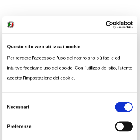
Per chi vuole saperne di più, c'è il
sito
www.thegeniusofaplace.com
. Qui sotto intanto
potete vedere
il trailer dell'edizione italiana.
Buona
visione e buona riflessione!
Questo sito web utilizza i cookie
Per rendere l’accesso e l’uso del nostro sito più facile ed
intuitivo facciamo uso dei cookie. Con l'utilizzo del sito, l'utente
accetta l'impostazione dei cookie.
CONDIVIDI
Selezione
Necessari
del
consenso
0
Preferenze
LIKE