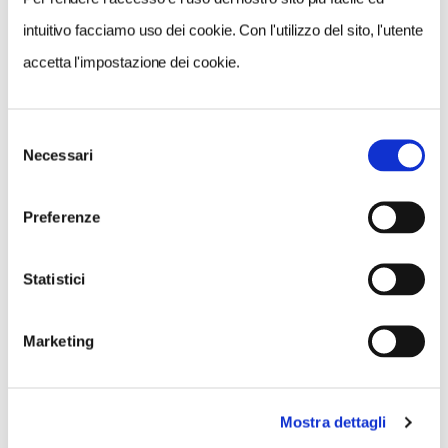
intuitivo facciamo uso dei cookie. Con l'utilizzo del sito, l'utente
accetta l'impostazione dei cookie.
Selezione
Necessari
del
consenso
NEWS
Preferenze
Cinque cose da non fare con un animale in
vacanza
Statistici
Marketing
Mostra dettagli