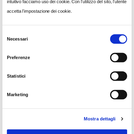
intuitivo facciamo uso dei cookie. Con l'utilizzo del sito, l'utente
accetta l'impostazione dei cookie.
NEWS
Selezione
Necessari
del
Le nostre montagne stanno morendo: parola di
consenso
Mario Tozzi
Preferenze
Statistici
Marketing
Mostra dettagli