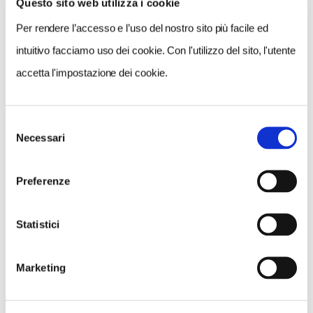
Questo sito web utilizza i cookie
Per rendere l’accesso e l’uso del nostro sito più facile ed
intuitivo facciamo uso dei cookie. Con l'utilizzo del sito, l'utente
accetta l'impostazione dei cookie.
Selezione
NEWS
Necessari
del
A Parma torna il Salone del Camper: dieci giorni
consenso
dedicati al turismo en plein air
Preferenze
Statistici
Marketing