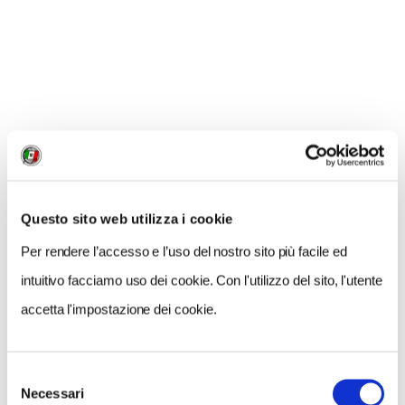
I risotti top al castello di Vigevano
I 
1 / 2
Questo sito web utilizza i cookie
NEWS
Per rendere l’accesso e l’uso del nostro sito più facile ed
intuitivo facciamo uso dei cookie. Con l'utilizzo del sito, l'utente
accetta l'impostazione dei cookie.
Selezione
Necessari
del