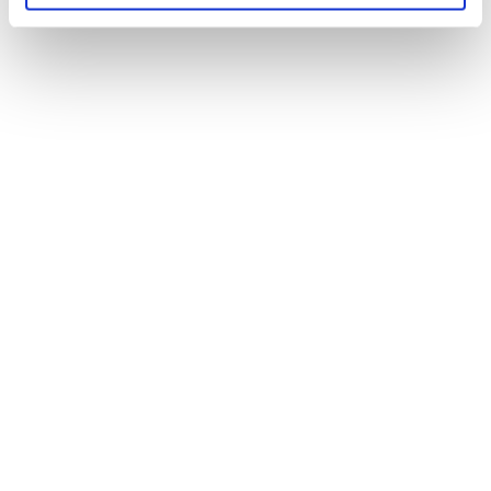
NEWS
Le nostre montagne stanno morendo: parola di
Mario Tozzi