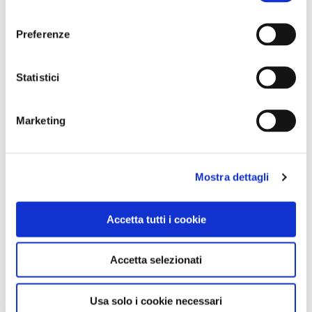
consenso
Preferenze
Statistici
Marketing
NEWS
A Parma torna il Salone del Camper: dieci giorni
Mostra dettagli
dedicati al turismo en plein air
Accetta tutti i cookie
Accetta selezionati
Usa solo i cookie necessari