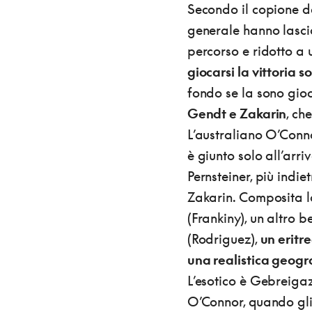
Secondo il copione de
generale hanno lascia
percorso e ridotto a 
giocarsi la vittoria s
fondo se la sono gioc
Gendt e Zakarin
, ch
L’australiano O’Conno
è giunto solo all’arri
Pernsteiner, più indi
Zakarin. Composita la
(Frankiny), un altro b
(Rodriguez),
un eritr
una realistica geogr
L’esotico è Gebreigaz
O’Connor, quando gli