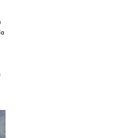
a
la
a