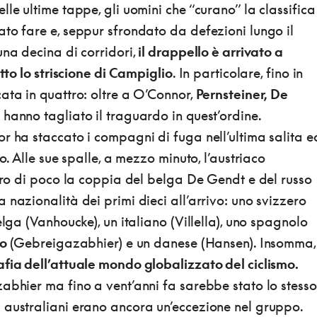
lle ultime tappe, gli uomini che “curano” la classifica
to fare e, seppur sfrondato da defezioni lungo il
una decina di corridori,
il drappello è arrivato a
otto lo striscione di Campiglio
. In particolare, fino in
ata in quattro: oltre a O’Connor,
Pernsteiner, De
e hanno tagliato il traguardo in quest’ordine.
r ha staccato i compagni di fuga nell’ultima salita e
vo. Alle sue spalle, a mezzo minuto, l’austriaco
etro di poco la coppia del belga De Gendt e del russo
 nazionalità dei primi dieci all’arrivo: uno svizzero
elga (Vanhoucke), un italiano (Villella), uno spagnolo
eo
(Gebreigazabhier) e un danese (Hansen). Insomma,
afia dell’attuale mondo globalizzato del ciclismo.
abhier ma fino a vent’anni fa sarebbe stato lo stesso
 australiani erano ancora un’eccezione nel gruppo.