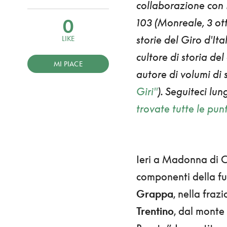
collaborazione con
0
103
(Monreale, 3 ott
storie del Giro d'It
LIKE
cultore di storia del
MI PIACE
autore di volumi di s
Giri"
).
Seguiteci lun
trovate tutte le pun
Ieri a Madonna di 
componenti della f
Grappa
, nella fraz
Trentino
, dal monte