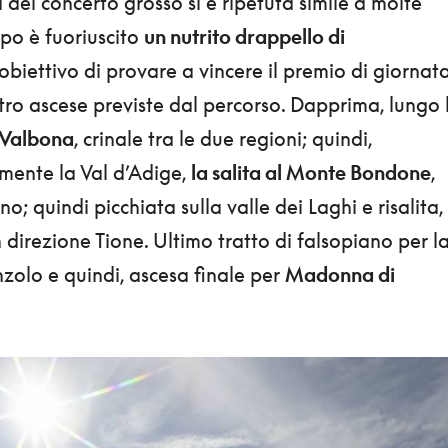
a del concerto grosso si è ripetuta simile a molte
ppo è fuoriuscito
un nutrito drappello di
obiettivo di provare a vincere il premio di giornat
tro ascese previste dal percorso. Dapprima, lungo 
 Valbona
, crinale tra le due regioni; quindi,
mente la Val d’Adige,
la salita al Monte Bondone
,
o; quindi picchiata sulla valle dei Laghi e risalita,
n direzione Tione. Ultimo tratto di falsopiano per l
zolo e quindi, ascesa finale per
Madonna di