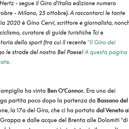
Hertz
- segue
il Giro d'Italia edizione numero
obre - Milano, 25 ottobre). A raccontarci le tante
alia 2020 è
Gino Cervi
, scrittore e giornalista, nonc
 ciclismo, curatore di guide turistiche Tci e
toria dello sport (tra cui il recente
"Il Giro dei
go le strade del nostro Bel Paese!
A questa pagina
tate.
Campiglio ha vinto
Ben O’Connor.
Era uno dei
uga partita poco dopo la partenza da
Bassano del
ione, la 17a del Giro, che ci ha portato
dal Veneto a
 Grappa e dalle acque del Brenta alle Dolomiti “di