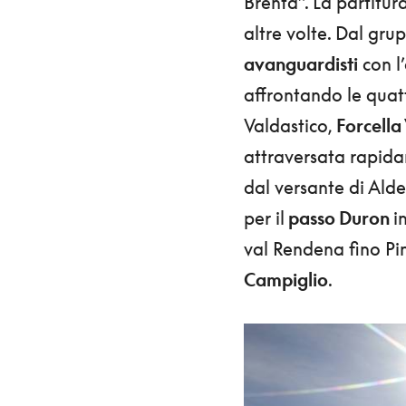
Brenta”. La partitur
altre volte. Dal gru
avanguardisti
con l’
affrontando le quat
Valdastico,
Forcella
attraversata rapida
dal versante di Alden
per il
passo Duron
i
val Rendena fino Pin
Campiglio
.