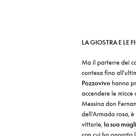
LA GIOSTRA E LE F
Ma il parterre dei c
contesa fino all'ult
Pozzovivo
hanno pr
accendere le micce 
Messina don Fernand
dell'Armada rosa, è
vittorie,
la sua magl
con cui ha onorato 