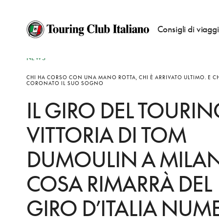
Consigli di viagg
NEWS
CHI HA CORSO CON UNA MANO ROTTA, CHI È ARRIVATO ULTIMO. E CH
CORONATO IL SUO SOGNO
IL GIRO DEL TOURING
VITTORIA DI TOM
DUMOULIN A MILAN
COSA RIMARRÀ DEL
GIRO D’ITALIA NUM