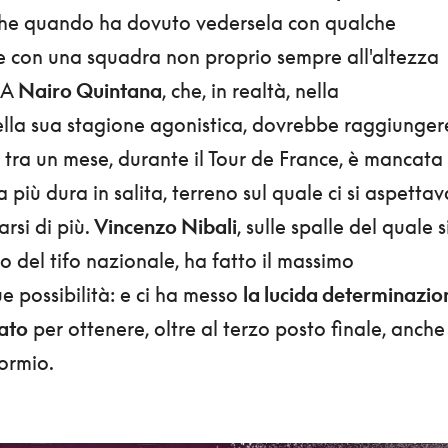
che quando ha dovuto vedersela con qualche
 e con una squadra non proprio sempre all'altezza
 A
Nairo Quintana
, che, in realtà, nella
la sua stagione agonistica, dovrebbe raggiunger
a tra un mese, durante il Tour de France, è mancata 
a più dura in salita, terreno sul quale ci si aspettav
rsi di più.
Vincenzo Nibali
, sulle spalle del quale s
so del tifo nazionale, ha fatto il massimo
e possibilità: e ci ha messo
la lucida determinazio
ato
per ottenere, oltre al terzo posto finale, anche
Bormio.