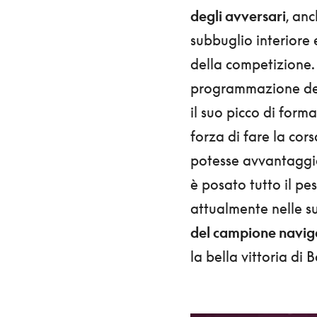
degli avversari
, an
subbuglio interiore
della competizione.
programmazione del
il suo picco di form
forza di fare la cors
potesse avvantaggia
è posato tutto il pe
attualmente nelle su
del campione navig
la bella vittoria di 