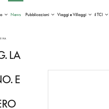
io
News
Pubblicazioni
Viaggi e Villaggi
il TCI
Apri sotto menu "Consigli di viaggio"
Apri sotto menu "Pubblicazioni"
Apri sotto 
I HA
. LA
O. E
ERO