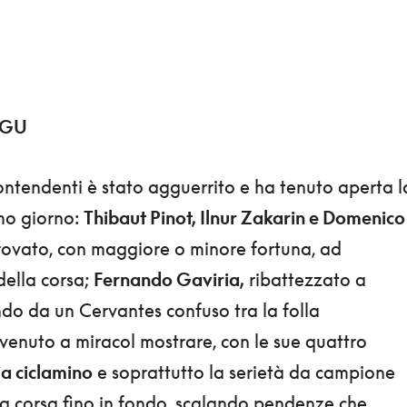
IGU
ontendenti è stato agguerrito e ha tenuto aperta l
imo giorno:
Thibaut Pinot, Ilnur Zakarin e Domenico
ovato, con maggiore o minore fortuna, ad
della corsa;
Fernando Gaviria,
ribattezzato a
o da un Cervantes confuso tra la folla
 venuto a miracol mostrare, con le sue quattro
ia ciclamino
e soprattutto la serietà da campione
la corsa fino in fondo, scalando pendenze che