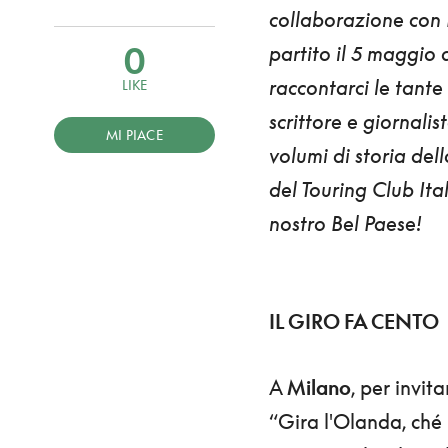
collaborazione con
0
partito il 5 maggio 
raccontarci le tante 
LIKE
scrittore e giornalis
MI PIACE
volumi di storia dell
del Touring Club Ita
nostro Bel Paese!
IL GIRO FA CENTO
A
Milano
, per invit
“Gira l'Olanda, ché 