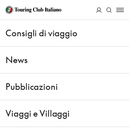
ACCEDI
Consigli di viaggio
Apri 
Cerca
News
Pubblicazioni
NEWS
Apri 
IN PENDOLINO ATTRAVERSO LE
Viaggi e Villaggi
ALPI
Apri 
10 LUGLIO 2009