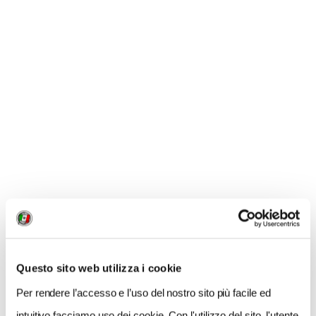
un’offerta turistica Regionale Integrata” - Fondo Sociale Europeo in sinergia con il
Fondo europeo di sviluppo regionale Por 2014-2020 – Ob. “Investimenti a favore
della crescita e dell'occupazione”, Regione Veneto D.G.R. del 01/08/2017 – Ddr
1075/2017 e Ddr 1203/2017.
CONDIVIDI
Questo sito web utilizza i cookie
0
Per rendere l’accesso e l’uso del nostro sito più facile ed
LIKE
intuitivo facciamo uso dei cookie. Con l'utilizzo del sito, l'utente