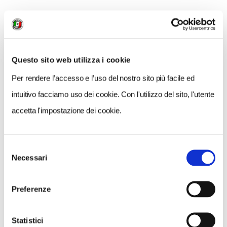
Su Nuraxi, sito Unesco di Barumini / Thinkstockphotos
INFORMAZIONI
Questo sito web utilizza i cookie
Scopri tutti gli eventi dell'International Jazz day
sul
Per rendere l’accesso e l’uso del nostro sito più facile ed
sito dedicato
.
intuitivo facciamo uso dei cookie. Con l'utilizzo del sito, l'utente
accetta l'impostazione dei cookie.
CONDIVIDI
Selezione
Necessari
del
0
consenso
LIKE
Preferenze
MI PIACE
Statistici