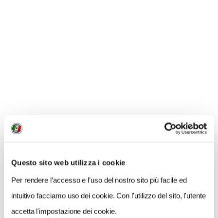
GLI ALTRI APPUNTAMENTI
DI COMPAGNI DI
VIAGGIO
Giovedì 22 settembre
dalle 18.30,
Tramonto birmano
Questo sito web utilizza i cookie
(Add editore) con la curatrice,
Ilaria Benini,
che
discuterà del Myanmar con Tino Mantarro, giornalista
Per rendere l’accesso e l’uso del nostro sito più facile ed
di Touring
intuitivo facciamo uso dei cookie. Con l'utilizzo del sito, l'utente
accetta l'impostazione dei cookie.