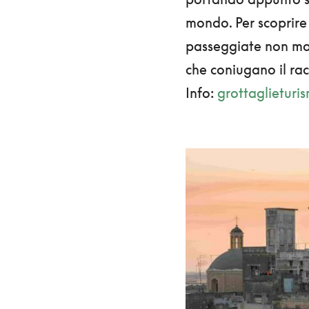
mondo. Per scoprire 
passeggiate non man
che coniugano il ra
Info:
grottaglieturis