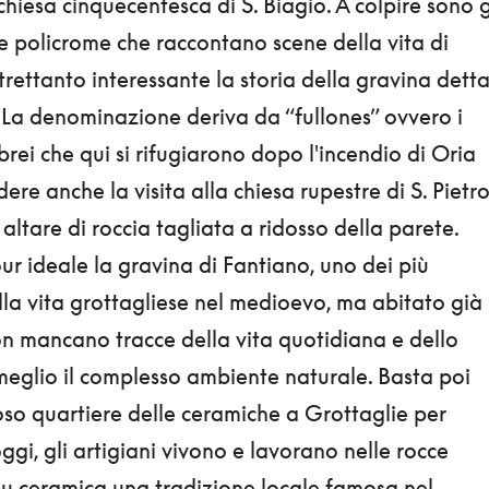
 chiesa cinquecentesca di S. Biagio. A colpire sono g
ure policrome che raccontano scene della vita di
ltrettanto interessante la storia della gravina dett
 La denominazione deriva da “fullones” ovvero i
ebrei che qui si rifugiarono dopo l'incendio di Oria
ere anche la visita alla chiesa rupestre di S. Pietr
 altare di roccia tagliata a ridosso della parete.
ur ideale la gravina di Fantiano, uno dei più
lla vita grottagliese nel medioevo, ma abitato già
on mancano tracce della vita quotidiana e dello
 meglio il complesso ambiente naturale. Basta poi
o quartiere delle ceramiche a Grottaglie per
ggi, gli artigiani vivono e lavorano nelle rocce
u ceramica una tradizione locale famosa nel