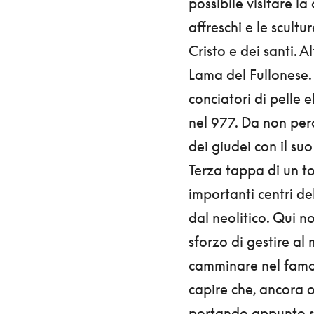
possibile visitare la
affreschi e le scult
Cristo e dei santi. A
Lama del Fullonese.
conciatori di pelle 
nel 977. Da non perd
dei giudei con il suo
Terza tappa di un to
importanti centri de
dal neolitico. Qui n
sforzo di gestire al
camminare nel famos
capire che, ancora o
portando appunto s