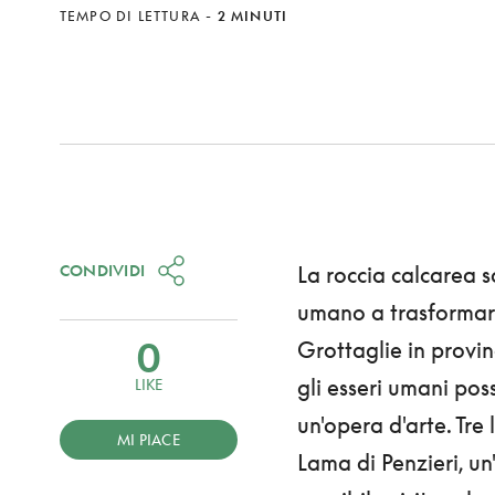
TEMPO DI LETTURA
-
2 MINUTI
CONDIVIDI
La roccia calcarea s
umano a trasformare 
0
Grottaglie in provin
gli esseri umani po
LIKE
un'opera d'arte. Tre 
MI PIACE
Lama di Penzieri, un