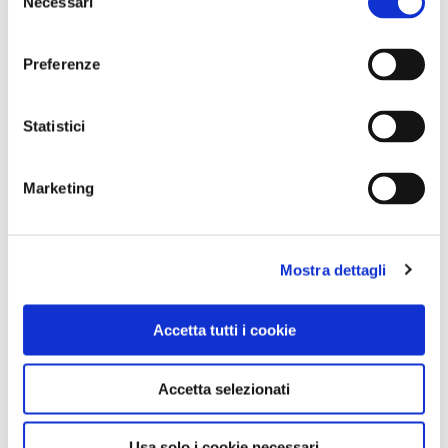
Necessari
del
consenso
Preferenze
Statistici
Marketing
Mostra dettagli
NEWS
Le nostre montagne stanno morendo: parola di
Accetta tutti i cookie
Mario Tozzi
Accetta selezionati
Usa solo i cookie necessari