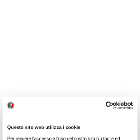
Impossibile, già ci si lamenta del rapporto
qualità/prezzo...
L’Alta velocità non ha prezzi alti se si viaggia in
seconda classe e si usa un po’ di furbizia.
E poi il
servizio sulle tratte principali è davvero ottimo,
con treni di qualità.
Certo, sui regionali è sempre
un’esperienza e ringrazi sempre Dio di aver
speso poco, però fornisce molto materiale per
scrivere libri.
CONDIVIDI
Questo sito web utilizza i cookie
Per rendere l’accesso e l’uso del nostro sito più facile ed