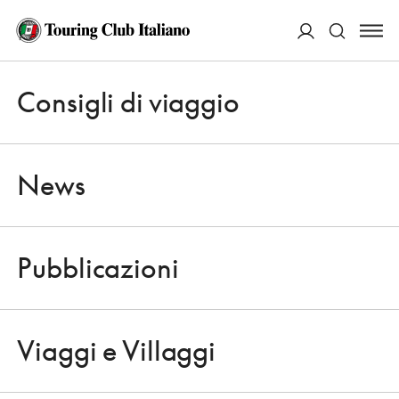
ACCEDI
Consigli di viaggio
Apri 
Cerca
News
Pubblicazioni
NEWS
Apri 
IL PRIMO TOUR CON TÈ O APERITIVO D'ITALIA
Viaggi e Villaggi
MERENDA SUL BUS INGLESE A
Apri 
MILANO