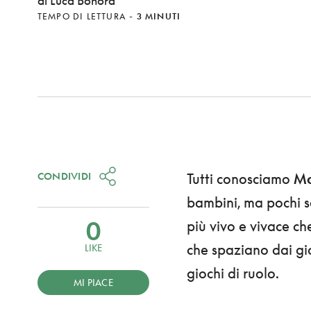
di Luca Bonora
TEMPO DI LETTURA
-
3 MINUTI
CONDIVIDI
Tutti conosciamo
Mo
bambini, ma pochi sa
0
più vivo e vivace ch
che spaziano dai gio
LIKE
giochi di ruolo.
MI PIACE