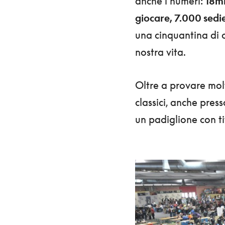
anche i numeri:
18mi
giocare, 7.000 sedie
una cinquantina di o
nostra vita.
Oltre a provare molt
classici, anche press
un padiglione con ti