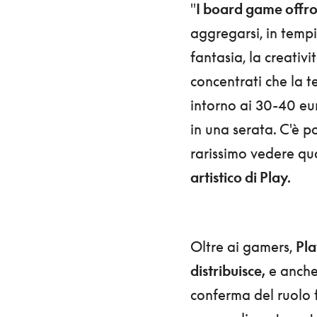
"
I board game offron
aggregarsi, in tempi
fantasia, la creativ
concentrati che la t
intorno ai 30-40 eur
in una serata. C'è p
rarissimo vedere qu
artistico di Play.
Oltre ai gamers,
Pla
distribuisce,
e anche 
conferma del ruolo 