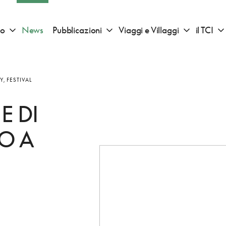
io
News
Pubblicazioni
Viaggi e Villaggi
il TCI
Apri sotto menu "Consigli di viaggio"
Apri sotto menu "Pubblicazioni"
Apri sotto 
Y, FESTIVAL
E DI
NO A