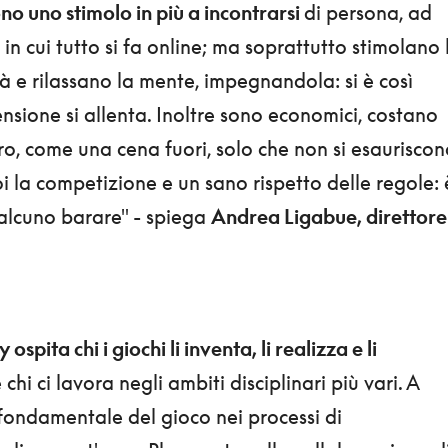
o uno stimolo in più a incontrarsi
di persona, ad
 in cui tutto si fa online; ma soprattutto stimolano 
ità e rilassano la mente, impegnandola: si è così
ensione si allenta. Inoltre sono economici, costano
o, come una cena fuori, solo che non si esauriscon
oi la competizione e un sano rispetto delle regole: 
alcuno barare" - spiega
Andrea Ligabue, direttore
y ospita chi i giochi li inventa, li realizza e li
chi ci lavora negli ambiti disciplinari più vari. A
fondamentale del gioco nei processi di