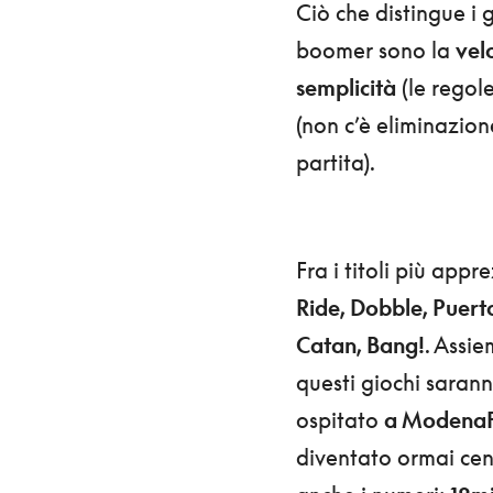
Ciò che distingue i 
boomer sono la
vel
semplicità
(le regol
(non c’è eliminazione
partita).
Fra i titoli più app
Ride, Dobble, Puerto
Catan, Bang!
. Assie
questi giochi sarann
ospitato
a ModenaFi
diventato ormai cen