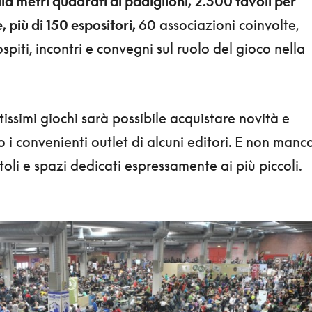
la metri quadrati di padiglioni, 2.500 tavoli per
, più di 150 espositori,
60 associazioni coinvolte,
spiti, incontri e convegni sul ruolo del gioco nella
issimi giochi sarà possibile acquistare novità e
o i convenienti outlet di alcuni editori. E non manc
toli e spazi dedicati espressamente ai più piccoli.