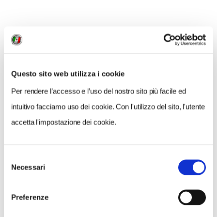
Comune di Firenze. Tutta l'area, in prossimità della
stazione ferroviaria, con la presenza del Museo della
Lingua Italiana, della Basilica e del Museo di Santa
Maria Novella, unitamente al
Museo del Novecento
affacciato sulla piazza prospiciente la basilica, ma
anche degli spazi ad uso civico e congressuale, si
Questo sito web utilizza i cookie
proporrà dunque come
un Distretto Culturale
Per rendere l’accesso e l’uso del nostro sito più facile ed
Museale
di primaria importanza per Firenze.
intuitivo facciamo uso dei cookie. Con l'utilizzo del sito, l'utente
accetta l'impostazione dei cookie.
CONDIVIDI
Selezione
Necessari
del
consenso
0
Preferenze
LIKE