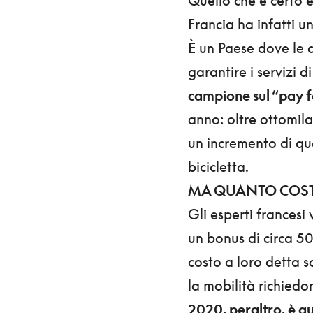
Quello che è certo è
Francia ha infatti un
È un Paese dove le 
garantire i servizi d
campione sul “pay f
anno: oltre ottomila
un incremento di qua
bicicletta.
MA QUANTO COS
Gli esperti francesi
un bonus di circa 5
costo a loro detta so
la mobilità richiedon
2020, peraltro, è qu