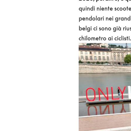
quindi niente scoot
pendolari nei grandi
belgi ci sono già riu
chilometro ai ciclisti.