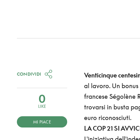
CONDIVIDI
Venticinque centesi
al lavoro. Un bonus 
0
francese Ségolène R
trovarsi in busta pag
LIKE
euro riconosciuti.
MI PIACE
LA COP 21 SI AVVI
L'iniziativa dell'ind