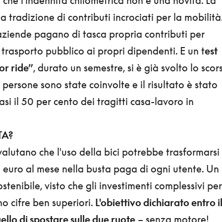
 che l'indennità chilometrica non è una novità. La
a tradizione di contributi incrociati per la mobilità
aziende pagano di tasca propria contributi per
i trasporto pubblico ai propri dipendenti. E un t
est
or ride”
, durato un semestre, si è già svolto lo scor
 persone sono state coinvolte e il risultato è stato
si il 50 per cento dei tragitti casa-lavoro in
TA?
 valutano che l'uso della bici potrebbe trasformarsi 
0 euro al mese nella busta paga di ogni utente. Un
stenibile, visto che gli investimenti complessivi per
o cifre ben superiori.
L'obiettivo dichiarato entro i
ello di spostare sulle due ruote
– senza motore!