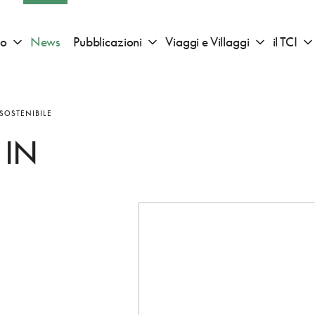
io
News
Pubblicazioni
Viaggi e Villaggi
il TCI
Apri sotto menu "Consigli di viaggio"
Apri sotto menu "Pubblicazioni"
Apri sotto 
SOSTENIBILE
 IN