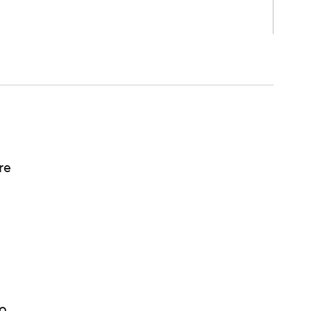
re
to