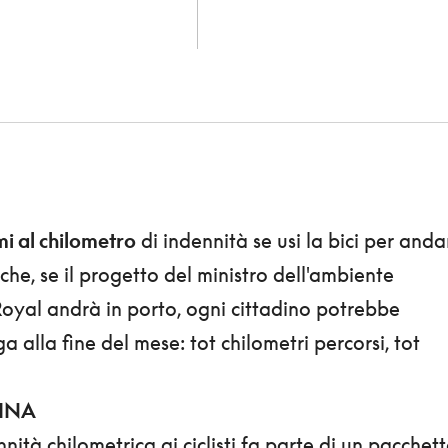
mi al chilometro
di indennità se usi la bici per anda
che, se il progetto del ministro dell'ambiente
oyal andrà in porto, ogni cittadino potrebbe
a alla fine del mese: tot chilometri percorsi, tot
CINA
ennità chilometrica ai ciclisti fa parte di un pacchet