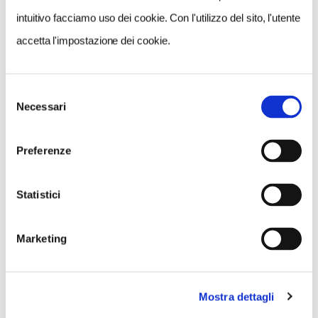
intuitivo facciamo uso dei cookie. Con l'utilizzo del sito, l'utente
accetta l'impostazione dei cookie.
NEWS
A Parma torna il Salone del Camper: dieci giorni
Selezione
Necessari
dedicati al turismo en plein air
del
consenso
Preferenze
Statistici
Marketing
Mostra dettagli