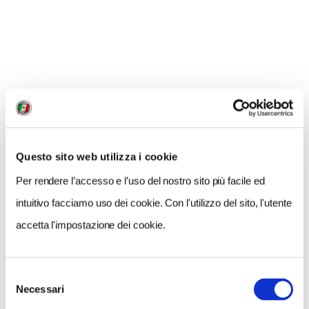
FRANCIGENA. LA GUIDA GRATIS
- La nuova edizione della Guida Verde dedicata
alla Via Francigena uscirà proprio in autunno;
nell'attesa,
scarica gratuitamente
il pdf relativo
alle informazioni pratiche, dove vengono
proposti i tratti più belli e interessanti della Via,
da seguire anche in auto!
Questo sito web utilizza i cookie
- Touring Club Italiano da tempo pubblica
guide e
Per rendere l’accesso e l’uso del nostro sito più facile ed
carte sulla Via Francigena
:
scopri quali sono sulla
intuitivo facciamo uso dei cookie. Con l'utilizzo del sito, l'utente
pagina dedicata!
accetta l'impostazione dei cookie.
Selezione
Necessari
del
consenso