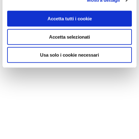
Accetta tutti i cookie
Accetta selezionati
NEWS
Usa solo i cookie necessari
A Parma torna il Salone del Camper: dieci giorni
dedicati al turismo en plein air