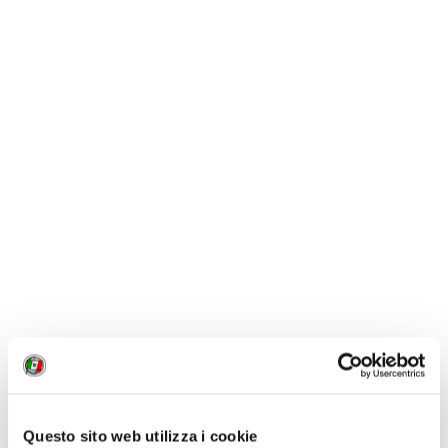
le sue spiagge accessibili, il Molise non si limita a
eliminare ostacoli fisici, ma abbatte le barriere invisibili
che spesso escludono le persone con disabilità
dall’esperienza turistica. Un esempio virtuoso di come
un territorio possa riscoprirsi accogliente per tutti,
valorizzando la sua naturale vocazione e il suo
patrimonio umano. E di come il mare, finalmente, possa
davvero accogliere tutti.
CONDIVIDI
8
LIKE
Questo sito web utilizza i cookie
MI PIACE