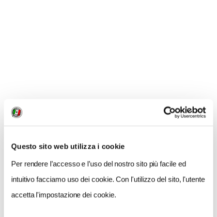
GALLERIA FOTOGRAFICA
Turismo en plein air protagonista. A Parma fino al 22
Tu
settembre
se
1 / 6
Questo sito web utilizza i cookie
Per rendere l’accesso e l’uso del nostro sito più facile ed
NEWS
intuitivo facciamo uso dei cookie. Con l'utilizzo del sito, l'utente
accetta l'impostazione dei cookie.