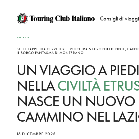
Consigli di viagg
NEWS
SETTE TAPPE TRA CERVETERI E VULCI TRA NECROPOLI DIPINTE, CANY
IL BORGO FANTASMA DI MONTERANO
UN VIAGGIO A PIED
NELLA
CIVILTÀ ETRU
NASCE UN NUOVO
CAMMINO NEL LAZ
15 DICEMBRE 2025