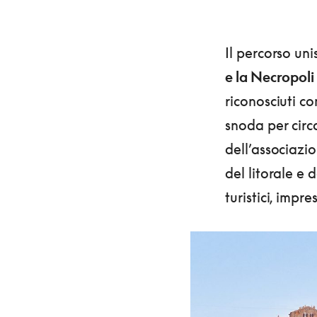
Il percorso uni
e la Necropoli
riconosciuti c
snoda per cir
dell’associazi
del litorale e d
turistici, impr