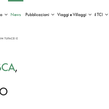
io
News
Pubblicazioni
Viaggi e Villaggi
il TCI
Apri sotto menu "Consigli di viaggio"
Apri sotto menu "Pubblicazioni"
Apri sotto 
ON TUFACEI E
I
SCA
,
IO