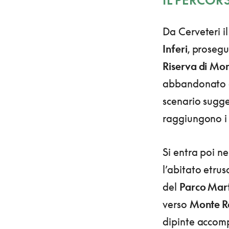
IL PERCOR
Da Cerveteri il
Inferi
, prosegu
Riserva di
Mon
abbandonato de
scenario sugge
raggiungono i
Si entra poi n
l’abitato etrus
del
Parco Mar
verso
Monte 
dipinte accom