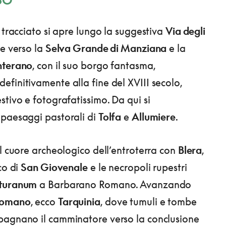
SO
 tracciato si apre lungo la suggestiva
Via degli
e verso la
Selva Grande di Manziana
e la
terano
, con il suo borgo fantasma,
finitivamente alla fine del XVIII secolo,
stivo e fotografatissimo. Da qui si
 paesaggi pastorali di
Tolfa
e
Allumiere
.
el cuore archeologico dell’entroterra con
Blera
,
co di
San Giovenale
e le necropoli rupestri
turanum
a Barbarano Romano. Avanzando
Romano
, ecco
Tarquinia
, dove tumuli e tombe
pagnano il camminatore verso la conclusione