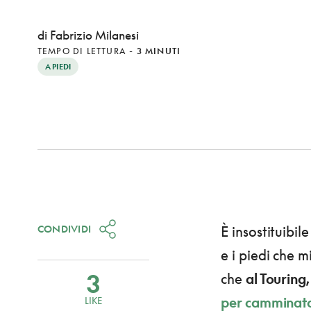
di Fabrizio Milanesi
TEMPO DI LETTURA
-
3 MINUTI
A PIEDI
CONDIVIDI
È insostituibil
e i piedi che m
3
che
al Touring,
per camminato
LIKE