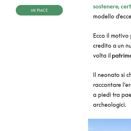
sostenere, cer
MI PIACE
modello d'ecce
Ecco il motivo
credito a un n
volta il
patrimo
Il neonato si 
raccontare l’er
a piedi tra paes
archeologici.