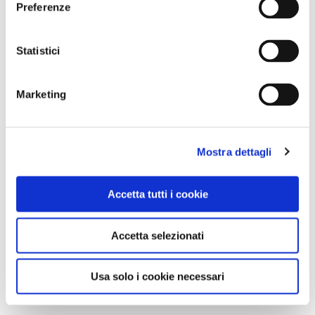
Preferenze
Statistici
Marketing
NEWS
Mostra dettagli
Le nostre montagne stanno morendo: parola di
Mario Tozzi
Accetta tutti i cookie
Accetta selezionati
Usa solo i cookie necessari