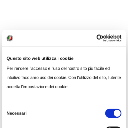
NEWS
A Parma torna il Salone del Camper: dieci giorni
dedicati al turismo en plein air
Questo sito web utilizza i cookie
Per rendere l’accesso e l’uso del nostro sito più facile ed
intuitivo facciamo uso dei cookie. Con l'utilizzo del sito, l'utente
accetta l'impostazione dei cookie.
Selezione
Necessari
del
consenso