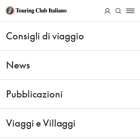
ACCEDI
Consigli di viaggio
Apri 
Cerca
News
Pubblicazioni
NEWS
Apri 
UNA NUOVA METROPOLITANA IN
Viaggi e Villaggi
CAMPANIA
Apri 
7 NOVEMBRE 2013