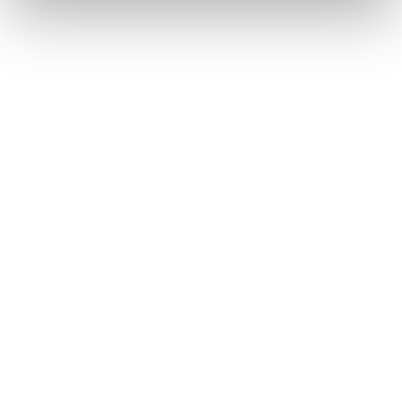
NEWS
Cinque cose da non fare con un animale in
vacanza