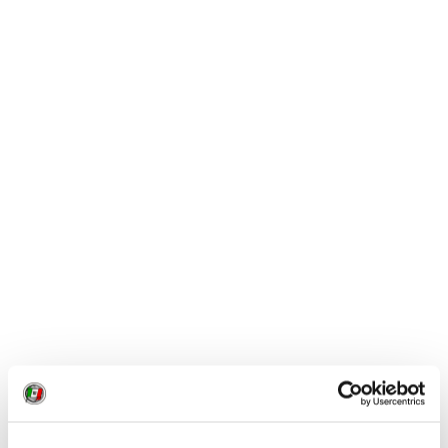
Montefeltro, un altro alla Romagna e all’Adriatico per
fare poi ritorno ad un nuovo vicolo, in un’altra
piazzetta, tra chioschi e locali. Le ripide strade
accompagnano il turista alla volta delle rocche,
straducole ricolme di negozi di ceramiche dipinte a
mano, raffinati pizzi e ricami, oggetti d’arte in legno,
materiali preziosi e in ferro, francobolli e monete.