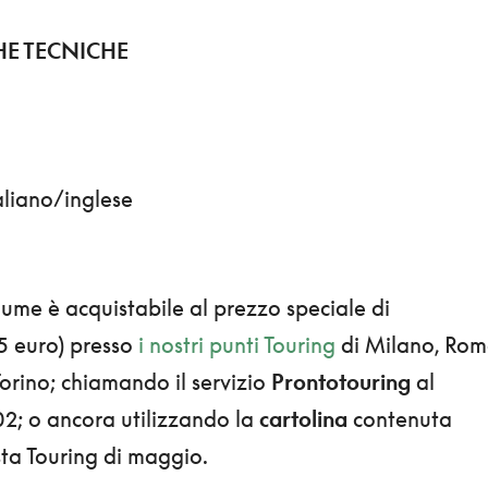
HE TECNICHE
a
aliano/inglese
volume è acquistabile al prezzo speciale di
95 euro) presso
i nostri punti Touring
di Milano, Rom
rino; chiamando il servizio
Prontotouring
al
2; o ancora utilizzando la
cartolina
contenuta
ista Touring di maggio.