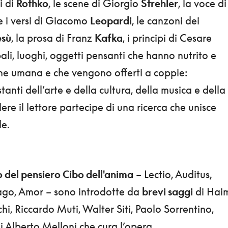
i di
Rothko
, le scene di Giorgio
Strehler
, la voce di
 i versi di Giacomo
Leopardi
, le canzoni dei
sù
, la prosa di Franz
Kafka
, i principi di Cesare
bali, luoghi, oggetti pensanti che hanno nutrito e
ne umana e che vengono offerti a coppie:
anti dell’arte e della cultura, della musica e della
ere il lettore partecipe di una ricerca che unisce
de.
 del pensiero Cibo dell'anima
– Lectio, Auditus,
mago, Amor – sono introdotte da
brevi saggi
di Hai
hi, Riccardo Muti, Walter Siti, Paolo Sorrentino,
i Alberto Melloni che cura l’opera.