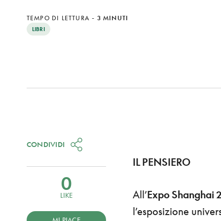
TEMPO DI LETTURA
-
3 MINUTI
LIBRI
CONDIVIDI
IL PENSIERO
0
All’
Expo Shanghai 
LIKE
l’esposizione univers
MI PIACE