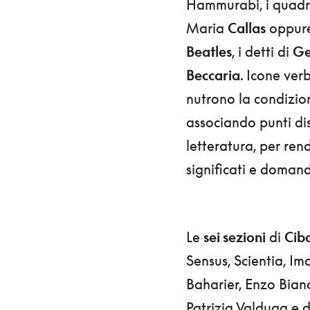
Hammurabi, i quadr
Maria
Callas
oppure
Beatles
, i detti di
Ge
Beccaria
. Icone ver
nutrono la condizio
associando punti dist
letteratura, per rend
significati e doman
Le
sei sezioni
di
Cibo
Sensus, Scientia, I
Baharier, Enzo Bianc
Patrizia Valduga e d