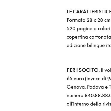
LE CARATTERISTIC
Formato 28 x 28 cm
520 pagine a colori
copertina cartonat
edizione bilingue it
PER I SOCI TCI
, il 
65 euro
(invece di 
Genova, Padova e To
numero 840.88.88.0
all'interno della riv