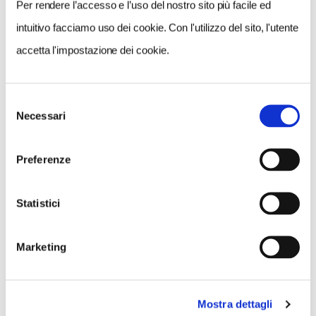
Per rendere l’accesso e l’uso del nostro sito più facile ed
intuitivo facciamo uso dei cookie. Con l'utilizzo del sito, l'utente
accetta l'impostazione dei cookie.
Selezione
Necessari
del
consenso
Preferenze
Statistici
9. UNA SANGRIA A BARCELLONA
Sangria
rossa come il sangue, come il fuoco che
Marketing
accende il temperamento iberico
. Vino e frutta,
mele pesche arance e poi… a ognuno la sua ricetta,
che sia con il rhum o con il brandy, mixati con spezie a
Mostra dettagli