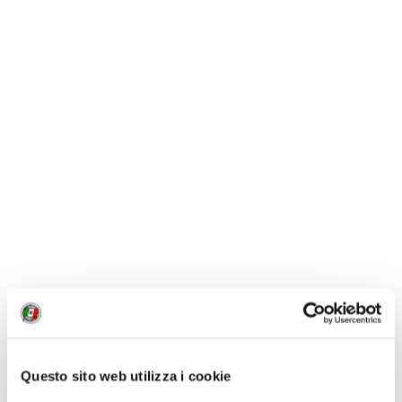
8. UN MOJITO A L’AVANA
La
Bodeguita del Medio è più di un bar,
più di un
locale,
è il luogo dove si sedevano Heminbgway e
Pablo Neruda
nei loro transiti caraibici: rum, zucchero
di canna, succo di lime, foglie di menta e acqua gasata
rinfrescavano le chiacchiere di avventori, avventurieri,
navigatori e poeti.
Questo sito web utilizza i cookie