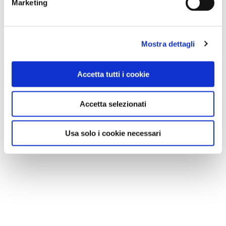
Marketing
Mostra dettagli
Accetta tutti i cookie
Accetta selezionati
Usa solo i cookie necessari
Il Canale Cavour presso San Nazzaro Sesia - foto Stefano Brambilla
Cominciamo a essere stanchi, mica siamo pedalatori
professionisti. Così per il tragitto di ritorno
inseriamo
la potenza massima
: un clic e via, si scheggia senza
fatica per la pianura a 25 chilometri all'ora. E senza