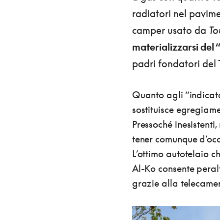
radiatori nel pavimen
camper usato da
To
materializzarsi del
padri fondatori del 
Quanto agli “indicator
sostituisce egregiame
Pressoché inesistenti
tener comunque d’occhi
L’ottimo autotelaio c
Al-Ko consente peralt
grazie alla telecame