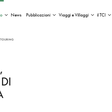
io
News
Pubblicazioni
Viaggi e Villaggi
il TCI
Apri sotto menu "Consigli di viaggio"
Apri sotto menu "Pubblicazioni"
Apri sotto 
L TOURING
,
DI
A