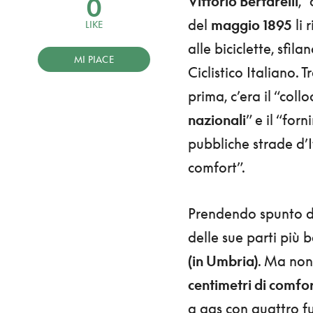
0
Vittorio Bertarelli
, 
del
maggio 1895
li 
LIKE
alle biciclette, sfil
MI PIACE
Ciclistico Italiano. 
prima, c’era il “collo
nazionali
” e il “forn
pubbliche strade d’It
comfort”.
Prendendo spunto da
delle sue parti più 
(in Umbria)
. Ma non 
centimetri di comfo
a gas con quattro fu