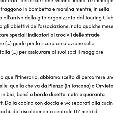
“direttori” dell’escursione Milano-Roma. Le immagin
ritraggono in bombetta e marsina mentre, in sella
ano all’arrivo della gita organizzata dal Touring Clu
Tra gli obiettivi dell'associazione, nata qualche mes
care speciali
indicatori ai crocivii delle strade
ire (...) guide per la sicura circolazione sulle
alia (...) per assicurare ai suoi soci il maggiore
 quell'itinerario, abbiamo scelto di percorrere un
belle, quella che va
da Pienza (in Toscana) a Orviet
in bici, bensì
a bordo di sette metri e quaranta
rt
. Dalla cabina con doccia e wc separati alla cuci
ochi, dal riscaldamento centrale (17 metri di