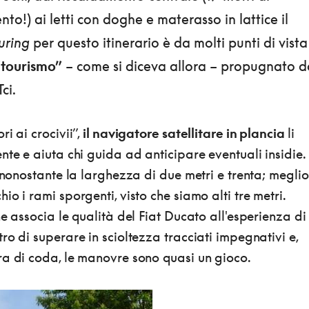
to!) ai letti con doghe e materasso in lattice il
uring
per questo itinerario è da molti punti di vist
 “tourismo”
– come si diceva allora – propugnato d
Tci.
i ai crocivii”,
il navigatore satellitare in plancia
li
nte e aiuta chi guida ad anticipare eventuali insidie.
, nonostante la larghezza di due metri e trenta; meglio
o i rami sporgenti, visto che siamo alti tre metri.
he associa le qualità del Fiat Ducato all'esperienza di
ro di superare in scioltezza tracciati impegnativi e,
ra di coda, le manovre sono quasi un gioco.