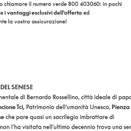
o chiamare il numero verde 800 403060: in pochi
re
i vantaggi esclusivi dell'offerta
ed
te la vostra assicurazione!
 DEL SENESE
entale di Bernardo Rossellino, città ideale di pap
cione Tci,
Patrimonio dell’umanità Unesco,
Pienza
se
che pare quasi un sacrilegio imbrattare di
non l’ha visitata nel­l’ultimo decennio trova una ser