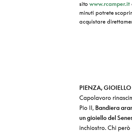
sito
www.rcamper.it
minuti potrete scopri
acquistare direttamen
PIENZA, GIOIELLO
Capolavoro rinascim
Pio II,
Bandiera aran
un gioiello del Sene
inchiostro. Chi però 