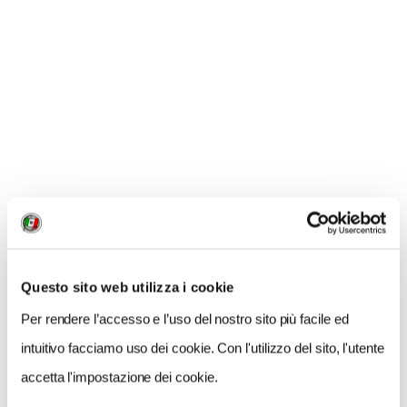
per i più piccoli. Doppia in villaggio da 33 a 95 €
secondo la stagione. Tra le tante bellissime ville
nell’area, tutte rintracciabili sulla guida Domus Bonus
(
www.istra.hr
), Ecovillas a Dignano (tel.
00385.91.5734176,
www.ecovillas.biz
): la villa per 4
persone da 790 € a settimana. Sempre a Dignano,
agriturismo Sia (tel. 00385.52.511033) e ristorante
Vodnjanka (tel. 00385.52.511435). A Orsera, non si
sbaglia cenando ai ristoranti Dvi Palme (tel.
00385.52.441203) e Trost (tel.
00385.52.445197;
www.restoran-trost.hr
).
Questo sito web utilizza i cookie
ALTRE INFO
Per rendere l’accesso e l’uso del nostro sito più facile ed
intuitivo facciamo uso dei cookie. Con l'utilizzo del sito, l'utente
Tutte le info utili su
www.istra.hr
. Segnaliamo altri vari
accetta l'impostazione dei cookie.
siti web dove approfondire l’offerta di ogni cittadina