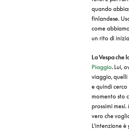
quando abbiam
finlandese. Usc
come abbiamo v
un rito di iniz
La Vespa che 
Piaggio
.
Lui, o
viaggio, quelli
e quindi cerco
momento sto cer
prossimi mesi.
vero che voglio
L'intenzione è 