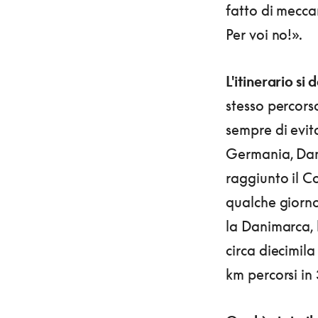
fatto di meccan
Per voi no!».
L'itinerario si
stesso percorso
sempre di evit
Germania, Dani
raggiunto il 
qualche giorno
la Danimarca, 
circa diecimila
km percorsi in 