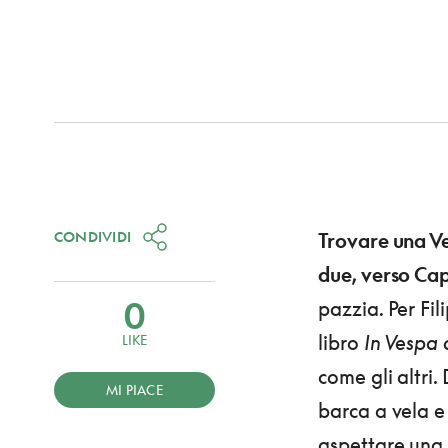
CONDIVIDI
Trovare una Ve
due, verso Ca
0
pazzia. Per Fil
libro
In Vespa
LIKE
come gli altri.
MI PIACE
barca a vela e
aspettare una 