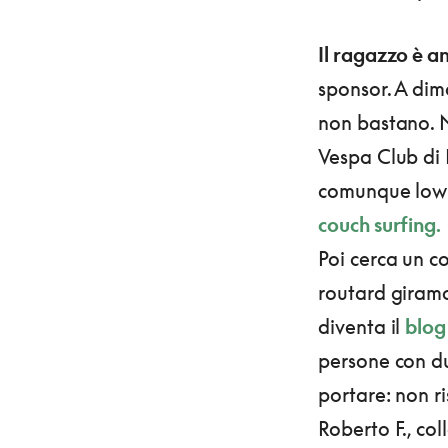
Il ragazzo è a
sponsor. A dim
non bastano. N
Vespa Club di 
comunque low c
couch surfing.
Poi cerca un c
routard giramo
diventa il
blog
persone con du
portare: non r
Roberto F., col