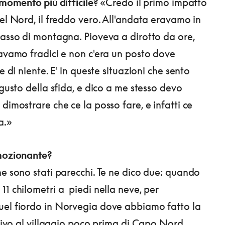
l momento più difficile?
«Credo il primo impatto
del Nord, il freddo vero. All'andata eravamo in
passo di montagna. Pioveva a dirotto da ore,
ravamo fradici e non c'era un posto dove
te di niente. E' in queste situazioni che sento
 gusto della sfida, e dico a me stesso devo
dimostrare che ce la posso fare, e infatti ce
a.»
emozionante?
ne sono stati parecchi. Te ne dico due: quando
11 chilometri a piedi nella neve, per
uel fiordo in Norvegia dove abbiamo fatto la
rrivo al villaggio poco prima di Capo Nord,