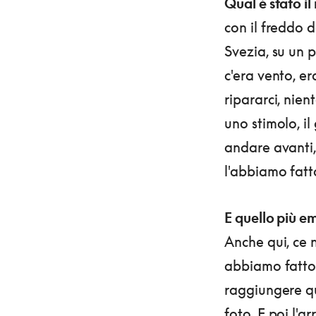
Qual è stato i
con il freddo 
Svezia, su un 
c'era vento, e
ripararci, nien
uno stimolo, il
andare avanti, 
l'abbiamo fatt
E quello più 
Anche qui, ce 
abbiamo fatto 
raggiungere q
foto. E poi l'a