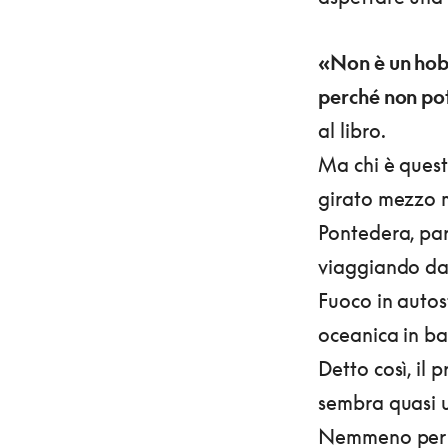
«Non è un hobb
perché non pot
al libro.
Ma chi è ques
girato mezzo m
Pontedera, par
viaggiando da 
Fuoco in autos
oceanica in ba
Detto così, il
sembra quasi u
Nemmeno per un