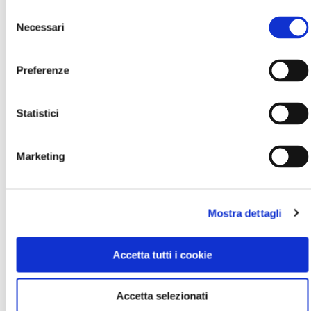
Bandiere
Selezione
arancioni:
www.bandierearancioni.it/comune/114/Grada
Necessari
del
PU
consenso
Preferenze
Appuntamenti:
www.gradarainnova.it/Per_Tutti.php
(eventi per le scuole)
Statistici
Marketing
CONDIVIDI
1
Mostra dettagli
LIKE
Accetta tutti i cookie
MI PIACE
Accetta selezionati