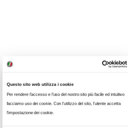
sperimentare non solo i piatti, ma anche
l'imbandigione di sei secoli fa. Chi l'ha provato,
assicura che è un'esperienza golosa in tutti i sensi. Un
peccato di gola, certo più veniale di quello di Paolo e
Francesca.
PER SAPERNE DI PIU'
Gioco:
www.sirchestercobblepot.com
Questo sito web utilizza i cookie
Blog Viaggiare per gioco:
www.touringmagazine.it/i-
vostri-viaggi/2958/viaggiare-gioco-riparte
Per rendere l’accesso e l’uso del nostro sito più facile ed intuitivo
facciamo uso dei cookie. Con l'utilizzo del sito, l'utente accetta
Borgo:
www.gradara.org
;
www.gradarainnova.it
l'impostazione dei cookie.