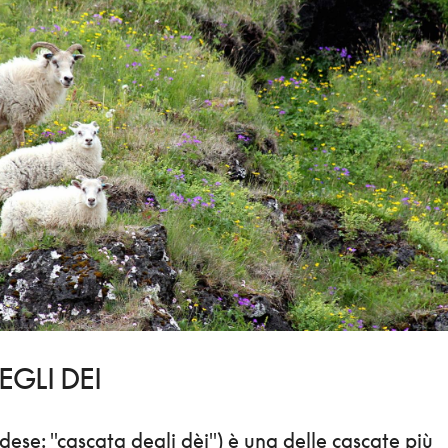
EGLI DEI
ndese: "cascata degli dèi") è una delle cascate più