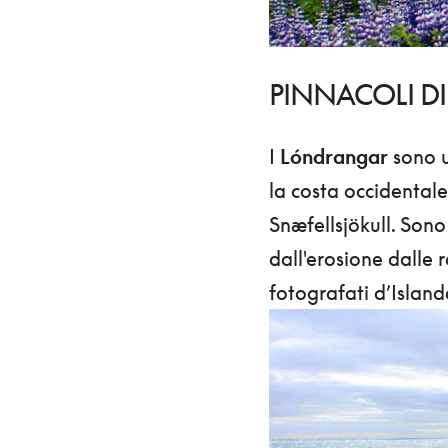
PINNACOLI DI
I
Lóndrangar
sono u
la costa occidentale
Snæfellsjökull. Sono
dall'erosione dalle r
fotografati d’Island