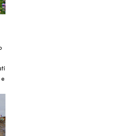
o
ti
 e