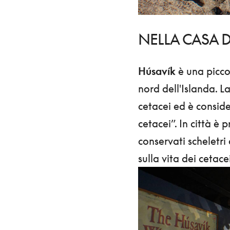
NELLA CASA D
Húsavík
è una piccol
nord dell'Islanda. L
cetacei ed è conside
cetacei”. In città 
conservati scheletri
sulla vita dei cetacei