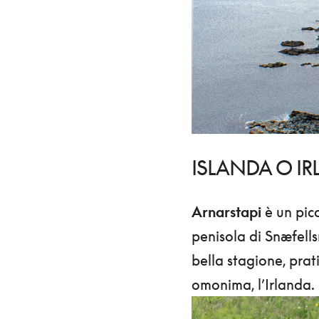
ISLANDA O I
Arnarstapi
è un picc
penisola di Snæfells
bella stagione, prati
omonima, l’Irlanda.