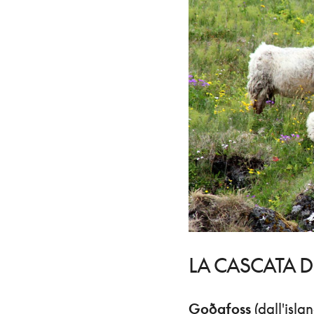
LA CASCATA D
Goðafoss
(dall'isla