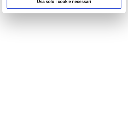
Usa solo i cookie necessari
Fabrizio de Andrè in un'immagine del repertorio del Museo a lui dedicato a
Genova
MONDO TOURING
- Scopri e riscopri
Genova
,
quartiere per quartiere,
indirizzo per indirizzo
con la pratica
Cartoville
Genova.
Acquistala
sul nostro store on line
con
sconti web e soci!
- Recentissima è anche la
Guida Verde Pocket
dedicata a Genova e ai suoi dintorni. Ecco l'indirizzo
per
acquistarla sul nostro store online
!