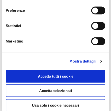
consenso
Preferenze
CONDIVIDI
Statistici
0
LIKE
Marketing
MI PIACE
Mostra dettagli
Accetta tutti i cookie
Accetta selezionati
GALLERIA FOTOGRAFICA
Usa solo i cookie necessari