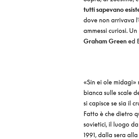
tutti sapevano esis
dove non arrivava l'
ammessi curiosi. Un
Graham Green
ed E
«Sin ei ole midagi» 
bianca sulle scale 
si capisce se sia il
Fatto è che dietro q
sovietici, il luogo da
1991, dalla sera all