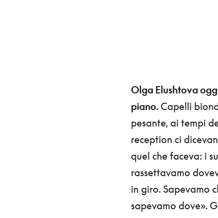
Olga Elushtova oggi
piano.
Capelli biond
pesante, ai tempi de
reception ci dicevan
quel che faceva: i 
rassettavamo dovev
in giro. Sapevamo c
sapevamo dove». Già: