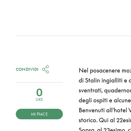
CONDIVIDI
Nel posacenere mozzi
di Stalin ingialliti e
0
sventrati, quaderno
degli ospiti e alcune
LIKE
Benvenuti all'hotel V
MI PIACE
storico. Qui al 22es
Sopra, al 23esimo, c