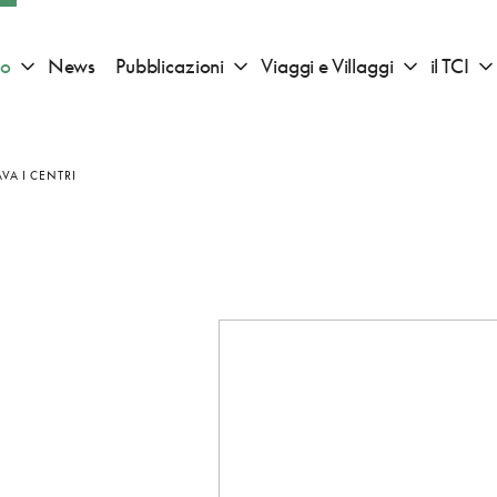
io
News
Pubblicazioni
Viaggi e Villaggi
il TCI
Apri sotto menu "Consigli di viaggio"
Apri sotto menu "Pubblicazioni"
Apri sotto 
VA I CENTRI