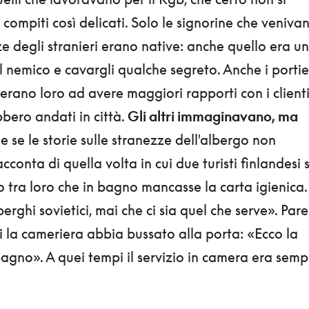
 compiti così delicati. Solo le signorine che veniva
 degli stranieri erano native: anche quello era un
l nemico e cavargli qualche segreto. Anche i portie
erano loro ad avere maggiori rapporti con i clienti
bero andati in città.
Gli altri immaginavano, ma
e se le storie sulle stranezze dell'albergo non
onta di quella volta in cui due turisti finlandesi s
tra loro che in bagno mancasse la carta igienica.
rghi sovietici, mai che ci sia quel che serve». Pare
 la cameriera abbia bussato alla porta: «Ecco la
agno». A quei tempi il servizio in camera era semp