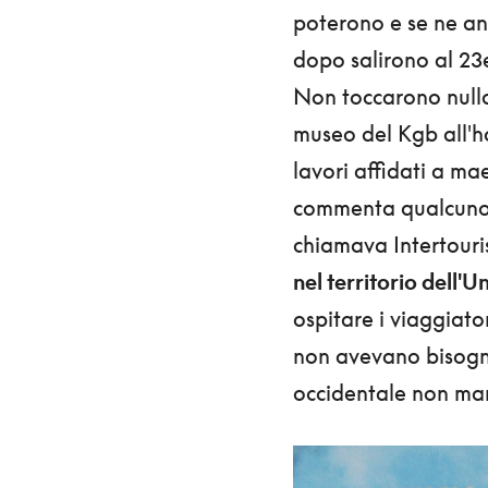
poterono e se ne and
dopo salirono al 2
Non toccarono nulla
museo del Kgb all'ho
lavori affidati a ma
commenta qualcuno), 
chiamava Intertouri
nel territorio dell'
ospitare i viaggiato
non avevano bisogno
occidentale non manc