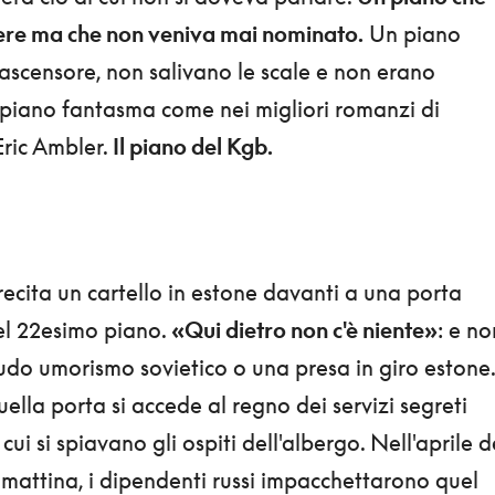
tere ma che non veniva mai nominato.
Un piano
ascensore, non salivano le scale e non erano
 piano fantasma come nei migliori romanzi di
ric Ambler.
Il piano del Kgb.
recita un cartello in estone davanti a una porta
del 22esimo piano.
«Qui dietro non c'è niente»
: e no
 crudo umorismo sovietico o una presa in giro estone.
uella porta si accede al regno dei servizi segreti
 cui si spiavano gli ospiti dell'albergo. Nell'aprile d
a mattina, i dipendenti russi impacchettarono quel