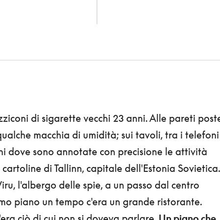
coni di sigarette vecchi 23 anni. Alle pareti post
 qualche macchia di umidità; sui tavoli, tra i telefoni
ni dove sono annotate con precisione le attività
 cartoline di Tallinn, capitale dell'Estonia Sovietica.
iru, l'albergo delle spie, a un passo dal centro
imo piano un tempo c'era un grande ristorante.
'era ciò di cui non si doveva parlare.
Un piano che