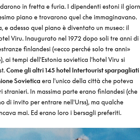
arono in fretta e furia. I dipendenti estoni il gior
3esimo piano e trovarono quel che immaginavano.
, e adesso quel piano è diventato un museo: il
tel Viru. Inaugurato nel 1972 dopo soli tre anni di
estranze finlandesi («ecco perché solo tre anni»
ai tempi dell'Estonia sovietica l'hotel Viru si
st.
Come gli altri 145 hotel Intertourist sparpagliati
Unione Sovietica
era l'unico della città che poteva
ri stranieri. In massima parte erano finlandesi (che
 di invito per entrare nell'Urss), ma qualche
ava mai. Ed erano loro i bersagli preferiti.