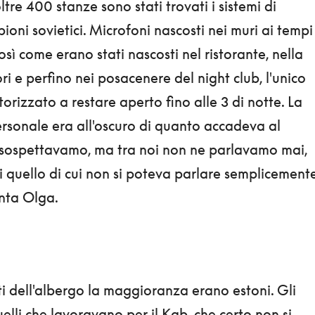
ltre 400 stanze sono stati trovati i sistemi di
pioni sovietici. Microfoni nascosti nei muri ai tempi
osì come erano stati nascosti nel ristorante, nella
ri e perfino nei posacenere del night club, l'unico
torizzato a restare aperto fino alle 3 di notte. La
sonale era all'oscuro di quanto accadeva al
 sospettavamo, ma tra noi non ne parlavamo mai,
i quello di cui non si poteva parlare semplicement
nta Olga.
i dell'albergo la maggioranza erano estoni. Gli
 quelli che lavoravano per il Kgb, che certo non si