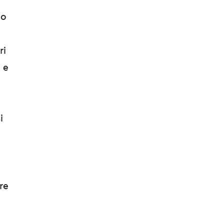
no
ri
 e
i
re