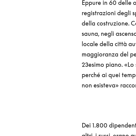
Eppure in 60 delle o
registrazioni degli s
della costruzione. C
sauna, negli ascenso
locale della città au
maggioranza del per
23esimo piano. «Lo
perché ai quei temp
non esisteva» racco
Dei 1.800 dipendent
altri, i russi, erano