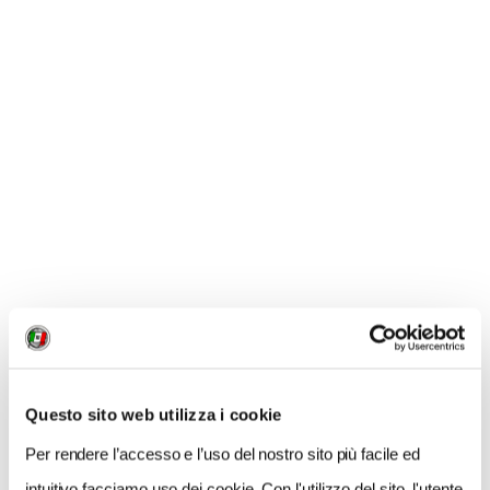
Pomeriggio
Questo sito web utilizza i cookie
Per rendere l’accesso e l’uso del nostro sito più facile ed
Costruita tra tante polemiche perché sfidava l’estetica
intuitivo facciamo uso dei cookie. Con l'utilizzo del sito, l'utente