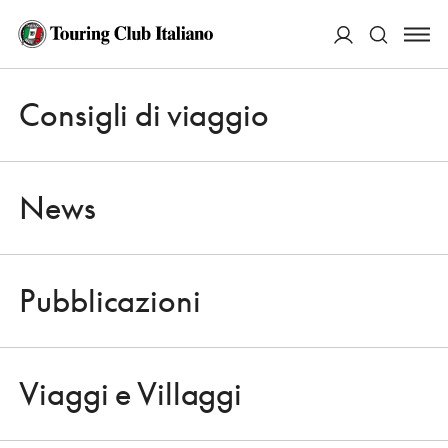
ACCEDI
Consigli di viaggio
Apri 
Cerca
News
Pubblicazioni
CONSIGLI DI VIAGGIO
Apri 
UN MUSEO INATTESO, A ISTANBUL
Viaggi e Villaggi
12 LUGLIO 2010
Apri 