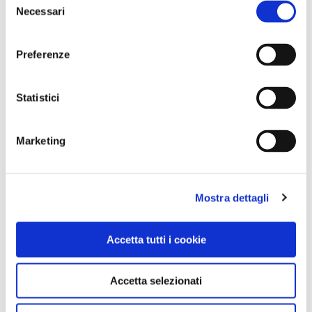
Necessari
del
consenso
Preferenze
Statistici
Marketing
CONSIGLI DI VIAGGIO
Astroturismo in Italia: 10 luoghi dove il cielo diventa
Mostra dettagli
protagonista
Accetta tutti i cookie
Accetta selezionati