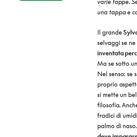
varie tappe. S
una tappa e co
Il grande
Sylv
selvaggi se ne 
inventata perch
Ma se sotto un
Nel senso: se 
proprio aspetta
si mette un be
filosofia. Anch
fradici di umi
palmo di naso.
deve imparare