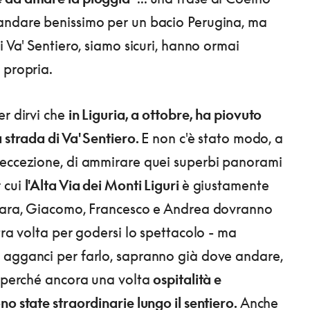
andare benissimo per un bacio Perugina, ma
i Va' Sentiero, siamo sicuri, hanno ormai
 propria.
er dirvi che
in Liguria, a ottobre, ha piovuto
 strada di Va' Sentiero.
E non c'è stato modo, a
 eccezione, di ammirare quei superbi panorami
 cui
l'Alta Via dei Monti Liguri
è giustamente
 Sara, Giacomo, Francesco e Andrea dovranno
tra volta per godersi lo spettacolo - ma
 agganci per farlo, sapranno già dove andare,
, perché ancora una volta
ospitalità e
o state straordinarie lungo il sentiero.
Anche