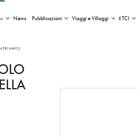
io
News
Pubblicazioni
Viaggi e Villaggi
il TCI
Apri sotto menu "Consigli di viaggio"
Apri sotto menu "Pubblicazioni"
Apri sotto 
LTRI AMICI)
TOLO
ELLA