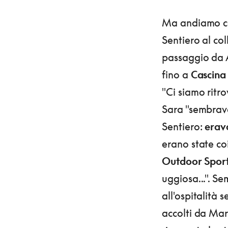
Ma andiamo co
Sentiero al col
passaggio da A
fino a
Cascina
"Ci siamo ritr
Sara "sembrava 
Sentiero:
erav
erano state co
Outdoor Sport
uggiosa...". 
all'ospitalità 
accolti da Mar