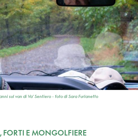
nni sul van di Va' Sentiero - foto di Sara Furlanetto
, FORTI E MONGOLFIERE