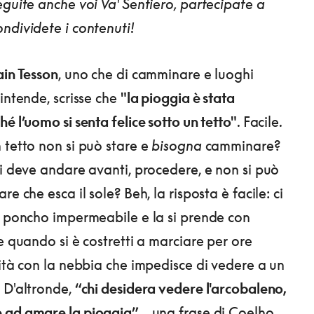
eguite anche voi Va' Sentiero, partecipate a
ndividete i contenuti!
ain Tesson
, uno che di camminare e luoghi
intende, scrisse che
"la pioggia è stata
é l’uomo si senta felice sotto un tetto"
. Facile.
 tetto non si può stare e
bisogna
camminare?
si deve andare avanti, procedere, e non si può
re che esca il sole? Beh, la risposta è facile: ci
l poncho impermeabile e la si prende con
e quando si è costretti a marciare per ore
dità con la nebbia che impedisce di vedere a un
 D'altronde,
“chi desidera vedere l'arcobaleno,
 ad amare la pioggia”
... una frase di Coelho