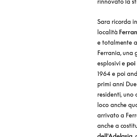
rinnovato la st
Sara ricorda in
località
Ferran
e totalmente a
Ferrania, una 
esplosivi e
poi 
1964 e poi and
primi anni Due
residenti, uno 
loco anche qua
arrivato a Ferr
anche a costit
dell'Adelasia
,