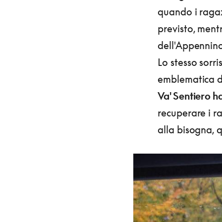
quando i ragaz
previsto, ment
dell'Appennino
Lo stesso sorri
emblematica di
Va' Sentiero ha
recuperare i r
alla bisogna, 