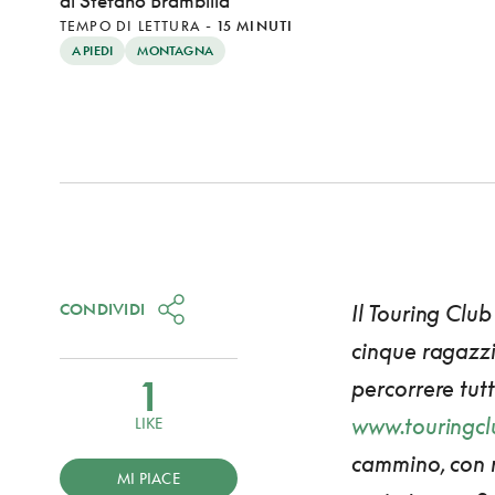
di Stefano Brambilla
TEMPO DI LETTURA
-
15 MINUTI
A PIEDI
MONTAGNA
CONDIVIDI
Il Touring Club
cinque ragazz
1
percorrere tutt
www.touringclu
LIKE
cammino, con r
MI PIACE