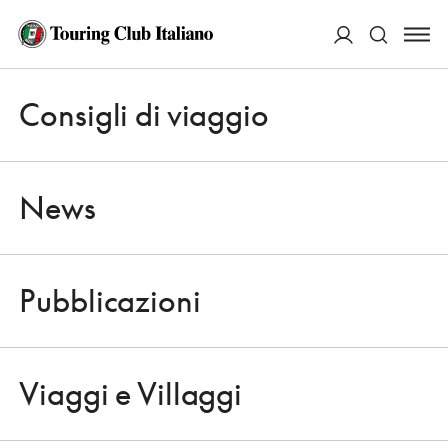
ACCEDI
Consigli di viaggio
Apri 
Cerca
News
Pubblicazioni
NOVITÀ EDITORIALI
Apri 
TERRITORI A TAVOLA – L’INDICE
Viaggi e Villaggi
REGIONE PER REGIONE
Apri 
1 GIUGNO 2021