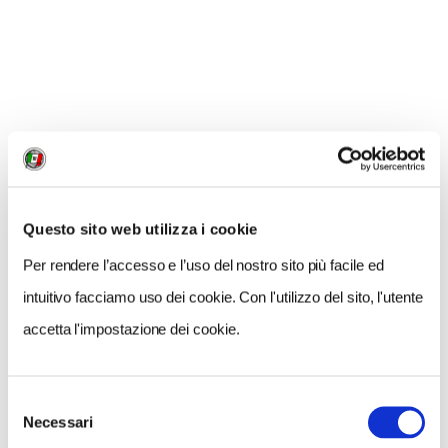
permette di vivere in prima persona, grazie
audio e filmati, uno dei momenti più controversi
della storia italiana.
Perché l’ultima pagina
spesso vale la pena approfondirla
, perché la
memoria è un arte che va esercitata.
INFORMAZIONI
Museo della Fine della Guerra, Dongo (Co)
Questo sito web utilizza i cookie
Palazzo Manzi, Piazza Paracchini, 6
Per rendere l’accesso e l’uso del nostro sito più facile ed
Orari: dal 1° aprile al 4 novembre 2018, mar-dom 10-
intuitivo facciamo uso dei cookie. Con l'utilizzo del sito, l'utente
13 e 15-18.
In altri mesi, visite su prenotazione.
accetta l'impostazione dei cookie.
Sito web
www.museofineguerradongo.it
.
Selezione
Necessari
del