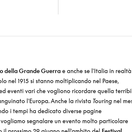
io della Grande Guerra
e anche se l'Italia in realtà
solo nel 1915 si stanno moltiplicando nel Paese,
d eventi vari che vogliono ricordare quella terribi
anguinato l'Europa. Anche la rivista
Touring
nel me
ndo i tempi ha dedicato diverse pagine
ra vogliamo segnalare un evento molto particolare
bo il prossimo 29 giugno nell'ambito del
Festival