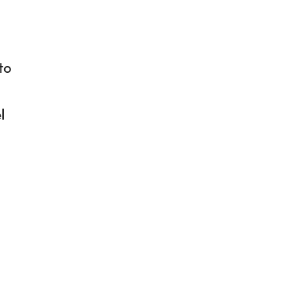
to
l
a