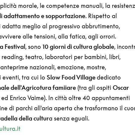
plicità morale, le competenze manuali, la resisten
 di adattamento e sopportazione
. Rispetto al
si adatta meglio al progressivo abbrutimento,
vivere alle tensioni, alla fatica, agli orrori.
a Festival
, sono
10 giorni di cultura globale
, incontr
 reading, teatro, laboratori per bambini, libri,
i, anteprime nazionali, emozione, mostre,
 eventi, tra cui lo
Slow Food Village
dedicato
ale dell'Agricotura famiiare
(tra gli ospiti
Oscar
 ed Enrico Vaime). In città oltre 40 appuntamenti
cine di parchi all'aria aperta che trasformano il cuo
tadella della cultur
a senza eguali.
ltura.it