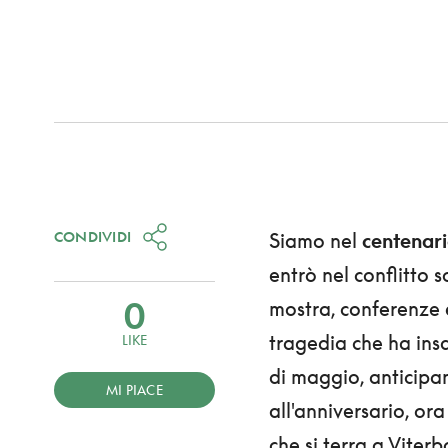
CONDIVIDI
Siamo nel
centenar
entrò nel conflitto 
0
mostra, conferenze e
tragedia che ha ins
LIKE
di maggio, anticipa
MI PIACE
all'anniversario, o
che si terra a Viter