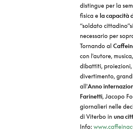
distingue per la sem
fisica e
la capacità
“soldato cittadino”
necessario per soprav
Tornando al
Caffein
con l'autore, musica,
dibattiti, proiezion
divertimento, grandi
all'
Anno internazion
Farinetti
, Jacopo Fo
giornalieri nelle de
di Viterbo in
una cit
Info:
www.caffeinacu