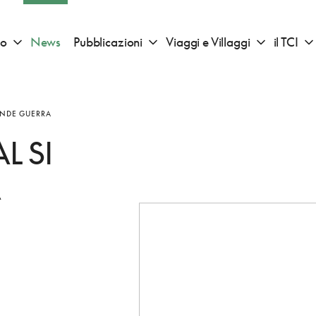
io
News
Pubblicazioni
Viaggi e Villaggi
il TCI
Apri sotto menu "Consigli di viaggio"
Apri sotto menu "Pubblicazioni"
Apri sotto 
RANDE GUERRA
L SI
A