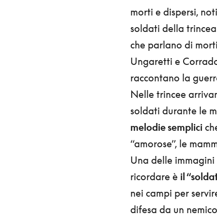
morti e dispersi, not
soldati della trincea.
che parlano di morti
Ungaretti e Corrado
raccontano la guerra
Nelle trincee arriva
soldati durante le m
melodie semplici
che
“amorose”, le mamm
Una delle immagini 
ricordare è
il “sold
nei campi per servi
difesa da un nemico 