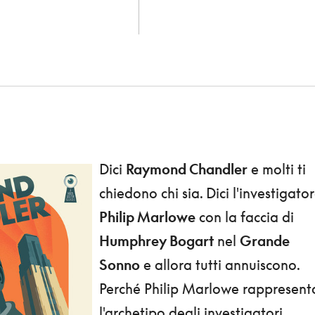
Dici
Raymond Chandler
e molti ti
chiedono chi sia. Dici l'investigato
Philip Marlowe
con la faccia di
Humphrey Bogart
nel
Grande
Sonno
e allora tutti annuiscono.
Perché Philip Marlowe rappresent
l'archetipo degli investigatori