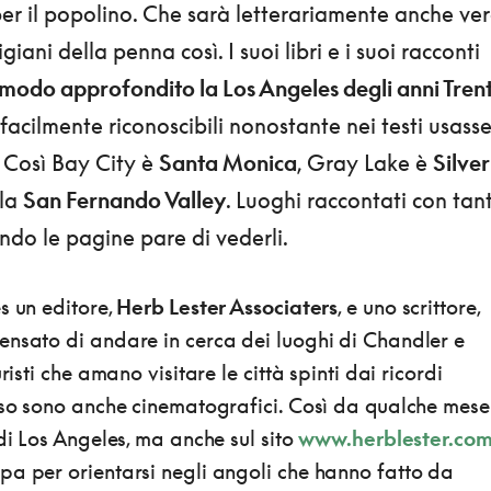
per il popolino. Che sarà letterariamente anche ver
iani della penna così. I suoi libri e i suoi racconti
 modo approfondito la Los Angeles degli anni Tren
 facilmente riconoscibili nonostante nei testi usass
 Così Bay City è
Santa Monica
, Gray Lake è
Silver
 la
San Fernando Valley
. Luoghi raccontati con tan
ndo le pagine pare di vederli.
s un editore,
Herb Lester Associaters
, e uno scrittore,
ensato di andare in cerca dei luoghi di Chandler e
risti che amano visitare le città spinti dai ricordi
esso sono anche cinematografici. Così da qualche mese
 di Los Angeles, ma anche sul sito
www.herblester.co
pa per orientarsi negli angoli che hanno fatto da