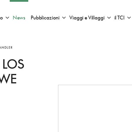
io
News
Pubblicazioni
Viaggi e Villaggi
il TCI
Apri sotto menu "Consigli di viaggio"
Apri sotto menu "Pubblicazioni"
Apri sotto 
HANDLER
 LOS
OWE