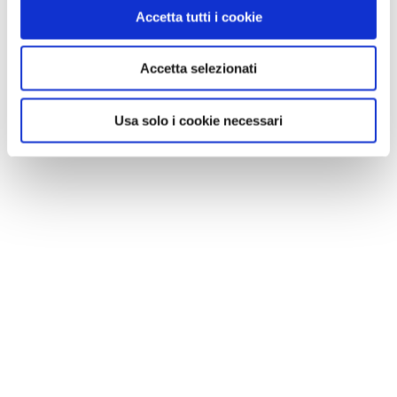
Accetta tutti i cookie
MI PIACE
Accetta selezionati
Usa solo i cookie necessari
GALLERIA FOTOGRAFICA
Ufficio stampa Visit Finland
Uf
1 / 6