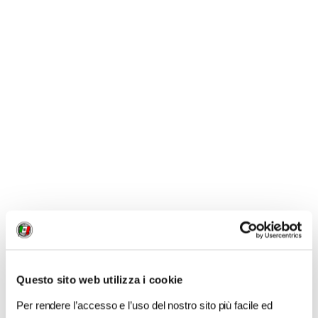
Una città dove comunque
l’esperienza migliore è
rappresentata dalle escursioni nella natura
, tra cui
quelle nel
Parco Nazionale di Päijänne
- un’oasi
naturale protetta a nord della città. Qui ci si può
immergersi nelle acque trasparenti del lago durante la
non lunga estate finlandese, oppure dedicarsi alla
canoa, al kayak e alle escursioni lungo centinaia di
chilometri di sentieri segnalati.
Questo sito web utilizza i cookie
Per rendere l’accesso e l’uso del nostro sito più facile ed