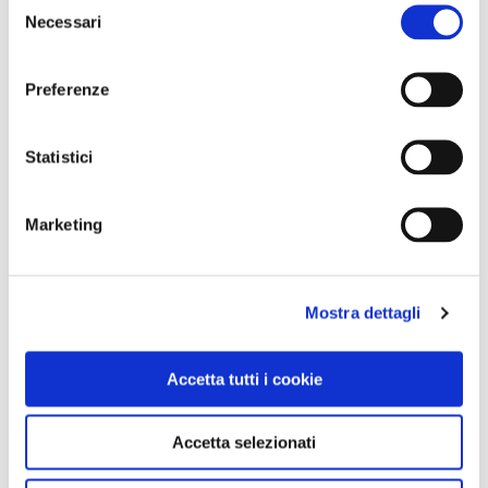
GALLERIA FOTOGRAFICA
Necessari
del
consenso
Preferenze
Car2Go a Firenze.
Ca
Statistici
1 / 9
Marketing
Mostra dettagli
NEWS
Accetta tutti i cookie
Accetta selezionati