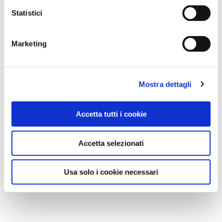
Statistici
Marketing
Mostra dettagli
Da venerdì 7 a martedì 11 ottobre torna
Accetta tutti i cookie
a
Cuneo
il
Festival dei Luoghi Comuni.
La IV
edizione del festival - organizzato
Accetta selezionati
dall’associazione culturale CUADRI e curato da
Marco Aime e Lucio Caracciolo - ha come
Usa solo i cookie necessari
tema:
Città, colori e punti di vista
. Nei numerosi
incontri (tutti a ingresso libero e gratuito) le città
e i colori verranno messi in relazione con il modo