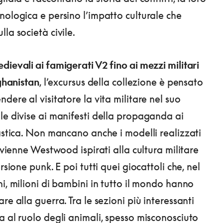
nologica e persino l’impatto culturale che
la società civile.
dievali ai famigerati V2 fino ai mezzi militari
fghanistan
, l’excursus della collezione è pensato
dere al visitatore la vita militare nel suo
le divise ai manifesti della propaganda ai
lastica. Non mancano anche i modelli realizzati
Vivienne Westwood ispirati alla cultura militare
ersione punk. E poi tutti quei giocattoli che, nel
ni, milioni di bambini in tutto il mondo hanno
re alla guerra. Tra le sezioni più interessanti
a al ruolo degli animali, spesso misconosciuto