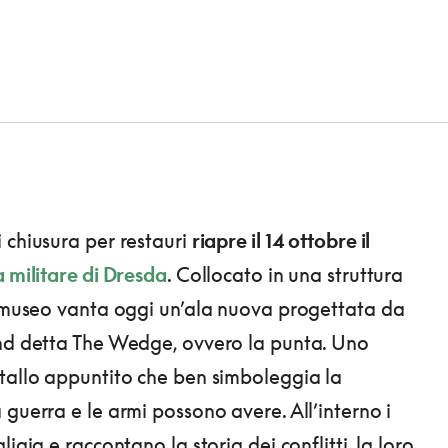
 chiusura per restauri
r
iapre il 14 ottobre il
a militare di Dresda
. Collocato in una struttura
l museo vanta oggi un’ala nuova progettata da
nd detta The Wedge, ovvero la punta. Uno
tallo appuntito che ben simboleggia la
 guerra e le armi possono avere. All’interno i
liaia e raccontano la storia dei conflitti, la loro