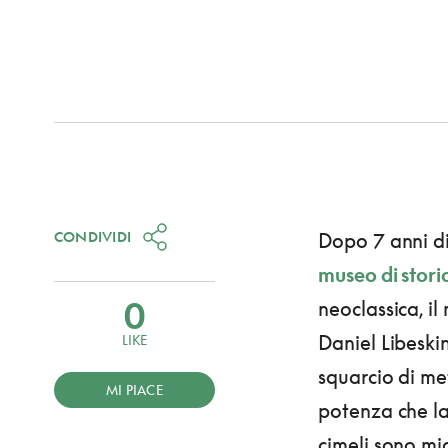
CONDIVIDI
Dopo 7 anni di
museo di stori
0
neoclassica, i
Daniel Libeski
LIKE
squarcio di me
MI PIACE
potenza che la
cimeli sono mig