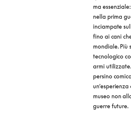
ma essenziale:
nella prima gu
inciampate sull
fino ai cani c
mondiale. Più 
tecnologico co
armi utilizzat
persino comico 
un’esperienza 
museo non alla
guerre future.