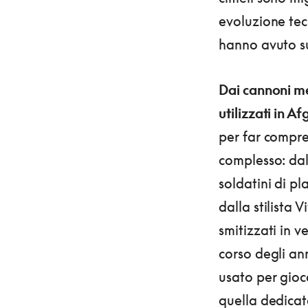
evoluzione tec
hanno avuto sul
Dai cannoni me
utilizzati in A
per far compren
complesso: dal
soldatini di p
dalla stilista 
smitizzati in v
corso degli an
usato per gioca
quella dedicat